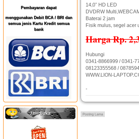
14,0" HD LED
Pembayaran dapat
DVDRW Multi,WEBCAM,
menggunakan Debit BCA / BRI dan
Baterai 2 jam
semua jenis Kartu Kredit semua
Fisik mulus, segel acer 
bank
Harga Rp. 2,
Hubungi
0341-8866999 / 0341-7
08123355568 / 0878594
WWW.LION-LAPTOP.
-
Jam Buka
Posting Lama