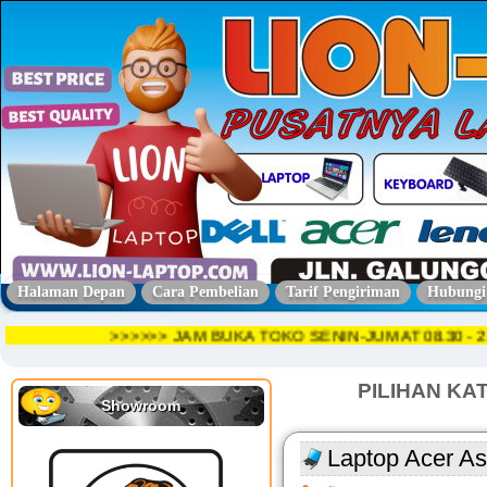
Halaman Depan
Cara Pembelian
Tarif Pengiriman
Hubungi
>>>>>> JAM BUKA TOKO SENIN-JUMAT 08.30
PILIHAN KA
Showroom
Laptop Acer As