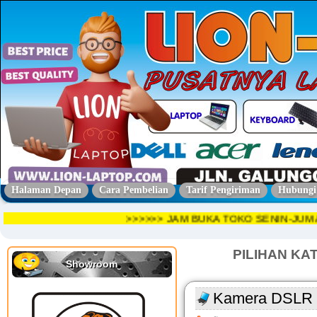
Halaman Depan
Cara Pembelian
Tarif Pengiriman
Hubungi
>>>>>> JAM BUKA TOKO SENIN-JU
PILIHAN KA
Showroom
Kamera DSLR 