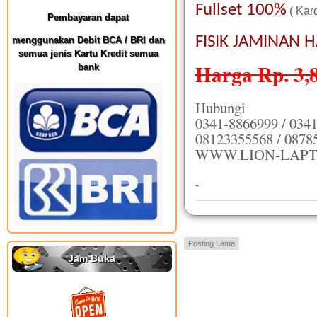
Fullset 100%
( Kar
Pembayaran dapat
FISIK JAMINAN 
menggunakan Debit BCA / BRI dan
semua jenis Kartu Kredit semua
Harga Rp. 3,
bank
Hubungi
0341-8866999 / 034
08123355568 / 0878
WWW.LION-LAPT
-
Posting Lama
Jam Buka