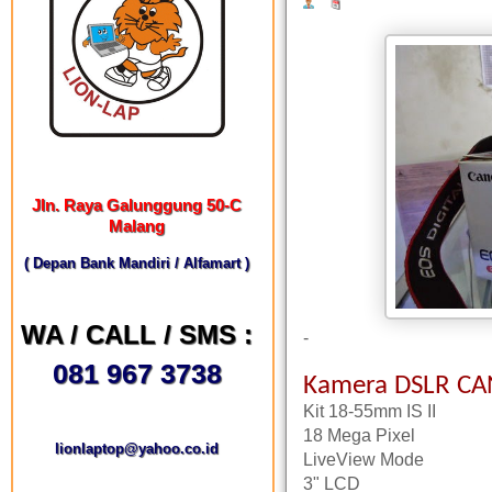
Jln. Raya Galunggung 50-C
Malang
( Depan Bank Mandiri / Alfamart )
WA / CALL / SMS :
-
081 967 3738
Kamera DSLR C
Kit 18-55mm IS II
18 Mega Pixel
lionlaptop@yahoo.co.id
LiveView Mode
3" LCD