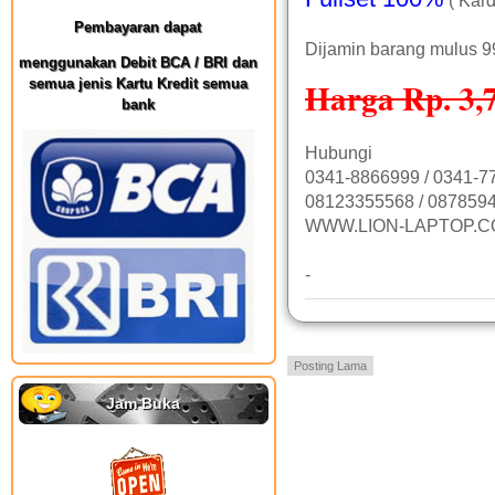
( Kard
Pembayaran dapat
Dijamin barang mulus 
menggunakan Debit BCA / BRI dan
semua jenis Kartu Kredit semua
Harga Rp. 3,7
bank
Hubungi
0341-8866999 / 0341-7
08123355568 / 0878594
WWW.LION-LAPTOP.
-
Posting Lama
Jam Buka