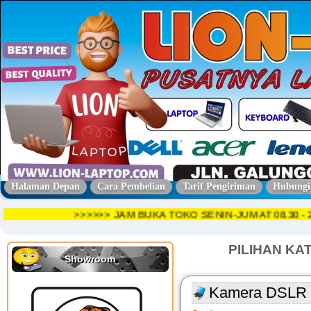
Halaman Depan
Cara Pembelian
Tarif Pengiriman
Hubungi
>>>>>> JAM BUKA TOKO SENIN-JUMAT 08.30
PILIHAN KA
Showroom
Kamera DSLR 