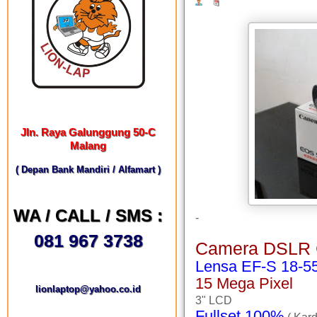
Jln. Raya Galunggung 50-C
Malang
( Depan Bank Mandiri / Alfamart )
WA / CALL / SMS :
-
081 967 3738
Camera DSLR
Lensa EF-S 18-55
15 Mega Pixel
lionlaptop@yahoo.co.id
3" LCD
Fullset 100%