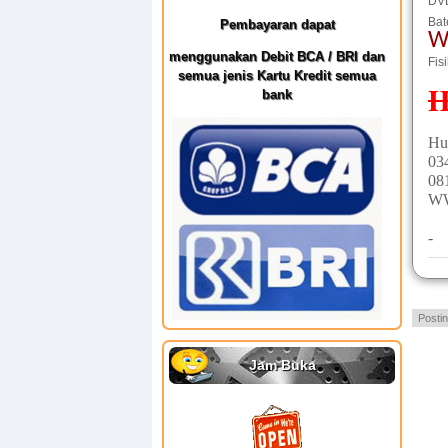
DV
Bat
Pembayaran dapat
W
menggunakan Debit BCA / BRI dan
Fis
semua jenis Kartu Kredit semua
H
bank
Hu
03
08
W
-
Posti
Jam Buka