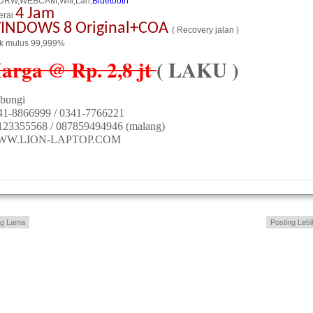
DRW,WEBCAM,Wifi,Lan,
Bluetooth
4 Jam
erai
INDOWS 8 Original+COA
( Recovery jalan )
ik mulus 99,999%
arga @ Rp. 2,8 jt
( LAKU )
bungi
41-8866999 / 0341-7766221
123355568 / 087859494946 (malang)
WW.LION-LAPTOP.COM
ng Lama
Posting Lebi