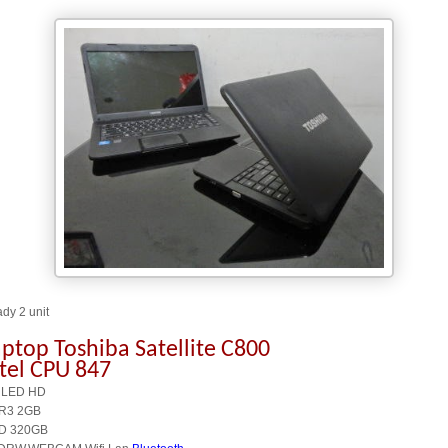
dy 2 unit
ptop Toshiba Satellite C800
ntel CPU 847
 LED HD
R3 2GB
D 320GB