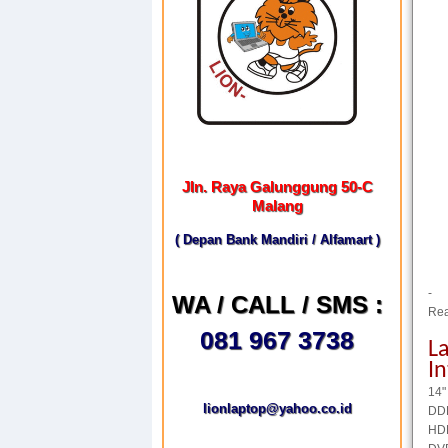
Jln. Raya Galunggung 50-C
Malang
( Depan Bank Mandiri / Alfamart )
-
WA / CALL / SMS :
Rea
081 967 3738
La
I
14"
lionlaptop@yahoo.co.id
DD
HD