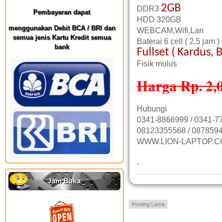
2GB
DDR3
Pembayaran dapat
HDD 320GB
menggunakan Debit BCA / BRI dan
WEBCAM,Wifi,Lan
semua jenis Kartu Kredit semua
Baterai 6 cell ( 2,5 jam )
bank
Fullset ( Kardus, 
Fisik mulus
Harga Rp. 2,
Hubungi
0341-8866999 / 0341-7
08123355568 / 0878594
WWW.LION-LAPTOP.
-
Jam Buka
Posting Lama