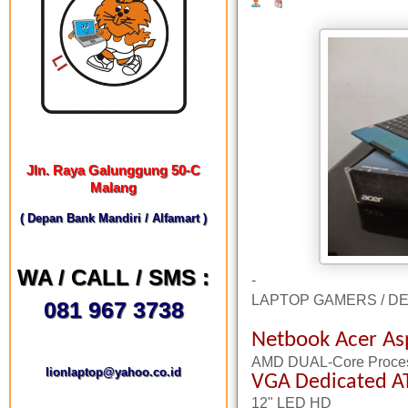
Jln. Raya Galunggung 50-C
Malang
( Depan Bank Mandiri / Alfamart )
WA / CALL / SMS :
-
LAPTOP GAMERS / D
081 967 3738
Netbook Acer As
AMD DUAL-Core Proce
lionlaptop@yahoo.co.id
VGA Dedicated A
12" LED HD