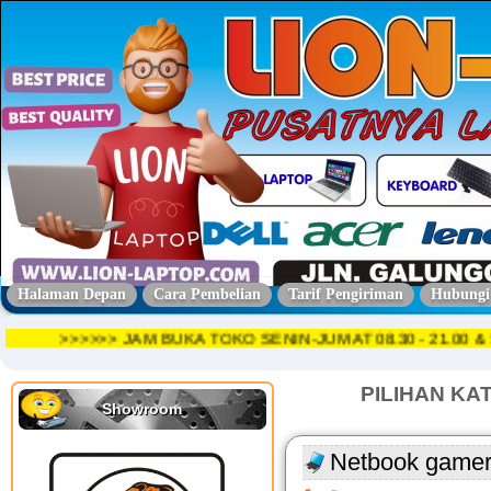
Halaman Depan
Cara Pembelian
Tarif Pengiriman
Hubungi
>>>>>> JAM BUKA TOKO SENIN-JUMAT 08.30 - 21.
PILIHAN KA
Showroom
Netbook gamers