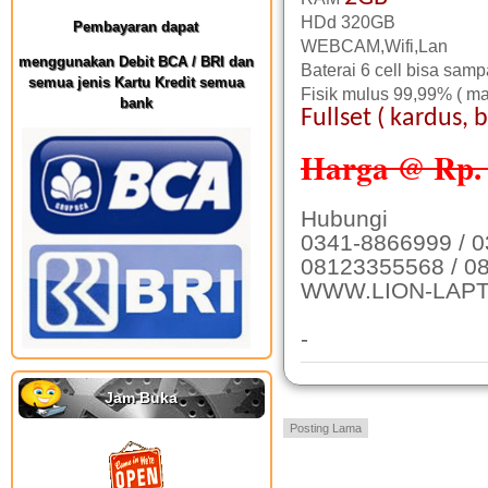
HDd 320GB
Pembayaran dapat
WEBCAM,Wifi,Lan
menggunakan Debit BCA / BRI dan
Baterai 6 cell bisa samp
semua jenis Kartu Kredit semua
Fisik mulus 99,99% ( mas
bank
Fullset ( kardus, 
Harga @ Rp. 
Hubungi
0341-8866999 / 
08123355568 / 0
WWW.LION-LAP
-
Jam Buka
Posting Lama