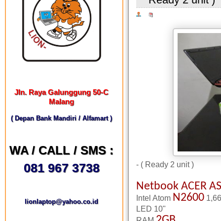
Jln. Raya Galunggung 50-C
Malang
( Depan Bank Mandiri / Alfamart )
WA / CALL / SMS :
- ( Ready 2 unit )
081 967 3738
Netbook ACER AS
N2600
Intel Atom
1,66
lionlaptop@yahoo.co.id
LED 10"
2GB
RAM