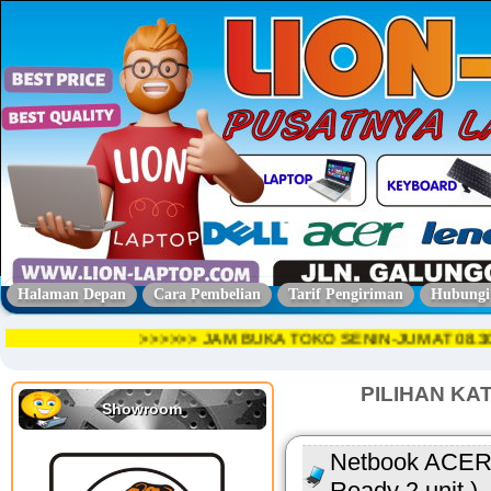
Halaman Depan
Cara Pembelian
Tarif Pengiriman
Hubungi
>>>>>> JAM BUKA TOKO SENIN-JUMAT 08
PILIHAN KA
Showroom
Netbook ACER
Ready 2 unit )