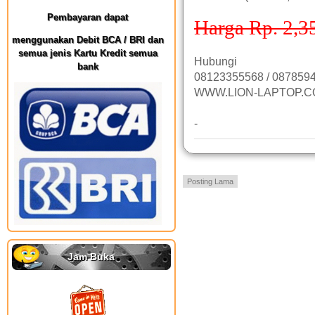
Pembayaran dapat
Harga Rp. 2,3
menggunakan Debit BCA / BRI dan
semua jenis Kartu Kredit semua
Hubungi
bank
08123355568 / 0878594
WWW.LION-LAPTOP.
-
Posting Lama
Jam Buka