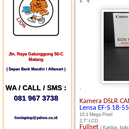
Jln. Raya Galunggung 50-C
Malang
( Depan Bank Mandiri / Alfamart )
WA / CALL / SMS :
-
081 967 3738
Kamera DSLR C
Lensa EF-S 18-
10.1 Mega Pixel
lionlaptop@yahoo.co.id
2,7" LCD
Fullset
( Kardus, buku