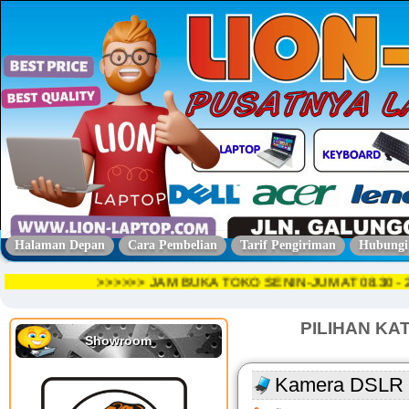
Halaman Depan
Cara Pembelian
Tarif Pengiriman
Hubungi
>>>>>> JAM BUKA TOKO SENIN-JUMAT 08.30
PILIHAN KA
Showroom
Kamera DSLR 