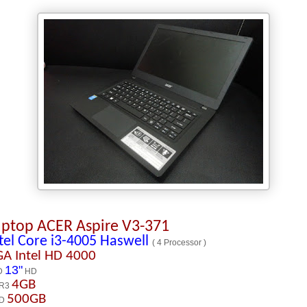
aptop ACER Aspire V3-371
tel Core i3-4005 Haswell
( 4 Processor )
GA
Intel HD 4000
13"
D
HD
4GB
R3
500GB
D