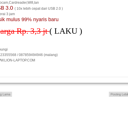
cam,Cardreader,Wifi,lan
SB 3.0
( 10x lebih cepat dari USB 2.0 )
erai 3 jam
sik mulus 99% nyaris baru
arga Rp. 3,3 jt
( LAKU )
bungi
23355568 / 087859494946 (malang)
W.LION-LAPTOP.COM
ng Lama
Posting Lebi