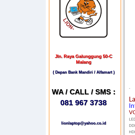
Jln. Raya Galunggung 50-C
Malang
( Depan Bank Mandiri / Alfamart )
-
WA / CALL / SMS :
L
081 967 3738
In
V
LE
lionlaptop@yahoo.co.id
DD
HD