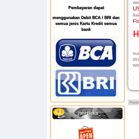
Web
Pembayaran dapat
U
Bat
menggunakan Debit BCA / BRI dan
Fi
semua jenis Kartu Kredit semua
bank
H
Hu
081
WW
-
Posti
Jam Buka