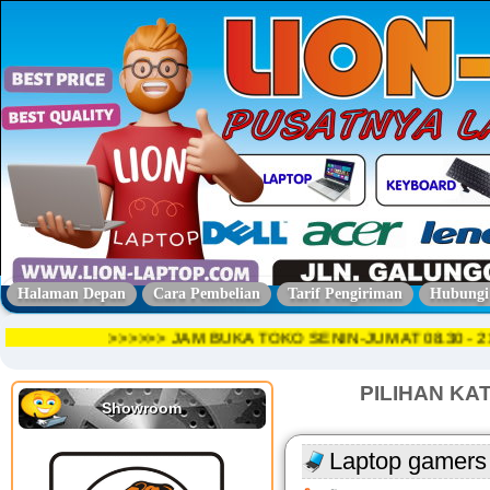
Halaman Depan
Cara Pembelian
Tarif Pengiriman
Hubungi
>>>>>> JAM BUKA TOKO SENIN-JUMAT 08.30 
PILIHAN KA
Showroom
Laptop gamers