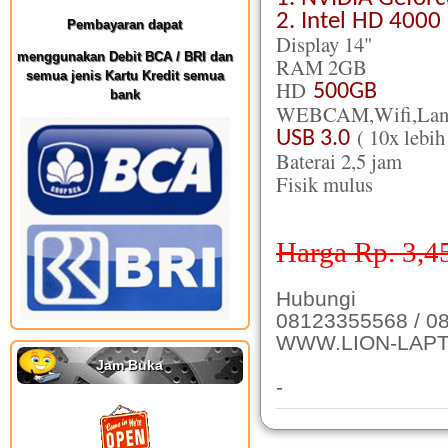
2. Intel HD 4000
Pembayaran dapat
Display 14"
menggunakan Debit BCA / BRI dan
RAM 2GB
semua jenis Kartu Kredit semua
HD
500GB
bank
WEBCAM,Wifi,Lan,F
( 10x lebih
USB 3.0
Baterai 2,5 jam
Fisik mulus
Harga Rp. 3,4
Hubungi
08123355568 / 0
WWW.LION-LAP
Jam Buka
-