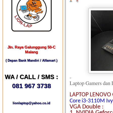
Jln. Raya Galunggung 50-C
Malang
( Depan Bank Mandiri / Alfamart )
WA / CALL / SMS :
-
Laptop Gamers dan 
081 967 3738
LAPTOP LENOVO 
Core i3-3110M Ivy
lionlaptop@yahoo.co.id
VGA Double :
1. NVIDIA Gefor