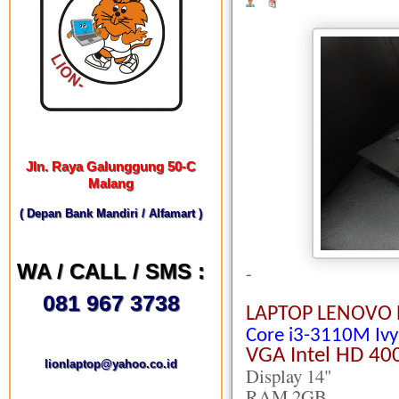
Jln. Raya Galunggung 50-C
Malang
( Depan Bank Mandiri / Alfamart )
WA / CALL / SMS :
-
081 967 3738
LAPTOP LENOVO 
Core i3-3110M Ivy
VGA
Intel HD 40
lionlaptop@yahoo.co.id
Display 14"
RAM 2GB