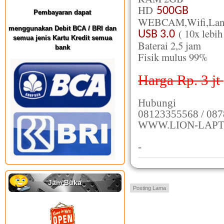
HD
500GB
Pembayaran dapat
WEBCAM,Wifi,Lan,F
menggunakan Debit BCA / BRI dan
( 10x lebih
USB 3.0
semua jenis Kartu Kredit semua
Baterai 2,5 jam
bank
Fisik mulus 99%
Harga Rp. 3 jt
Hubungi
08123355568 / 087
WWW.LION-LAPT
-
Jam Buka
Posting Lama