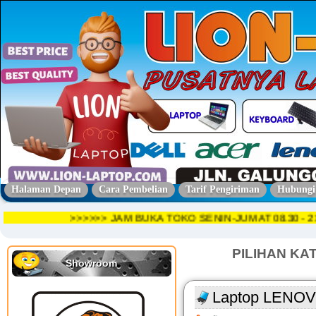
Halaman Depan
Cara Pembelian
Tarif Pengiriman
Hubungi
>>>>>> JAM BUKA TOKO SENIN-JUMAT 08.30 
PILIHAN KA
Showroom
Laptop LENOVO