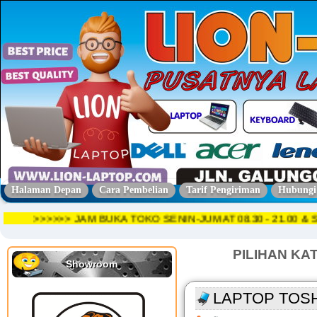
Halaman Depan
Cara Pembelian
Tarif Pengiriman
Hubungi
>>>>>> JAM BUKA TOKO SENIN-JUMAT 08.30 - 21.0
PILIHAN KA
Showroom
LAPTOP TOSHI