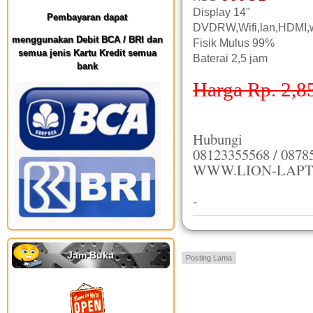
Display 14"
Pembayaran dapat
DVDRW,Wifi,lan,HDMI
menggunakan Debit BCA / BRI dan
Fisik Mulus 99%
semua jenis Kartu Kredit semua
Baterai 2,5 jam
bank
Harga Rp. 2,8
Hubungi
08123355568 / 0878
WWW.LION-LAPT
-
Jam Buka
Posting Lama