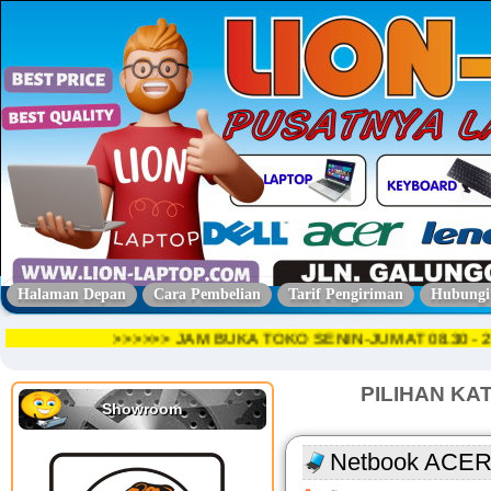
Halaman Depan
Cara Pembelian
Tarif Pengiriman
Hubungi
>>>>>> JAM BUKA TOKO SENIN-JUMAT 08.30
PILIHAN KA
Showroom
Netbook ACE