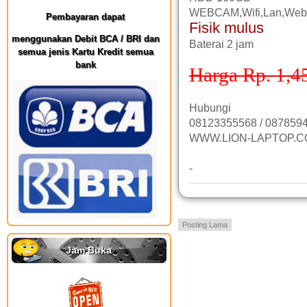
WEBCAM,Wifi,Lan,We
Pembayaran dapat
Fisik mulus
menggunakan Debit BCA / BRI dan
Baterai 2 jam
semua jenis Kartu Kredit semua
bank
Harga Rp. 1,4
Hubungi
08123355568 / 0878594
WWW.LION-LAPTOP.
-
Posting Lama
Jam Buka