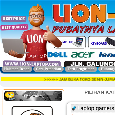
Halaman Depan
Cara Pembelian
Tarif Pengiriman
Hubungi
>>>>>> JAM BUKA TOKO SENIN-JUM
PILIHAN KA
Showroom
Laptop gamer