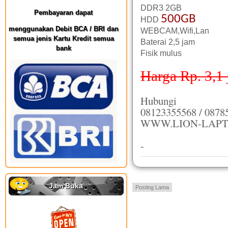
DDR3 2GB
Pembayaran dapat
500GB
HDD
menggunakan Debit BCA / BRI dan
WEBCAM,Wifi,Lan
semua jenis Kartu Kredit semua
Baterai 2,5 jam
bank
Fisik mulus
Harga Rp. 3,1 
Hubungi
08123355568 / 0878
WWW.LION-LAPT
-
Jam Buka
Posting Lama