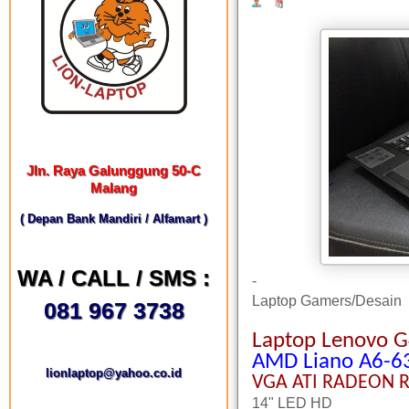
Jln. Raya Galunggung 50-C
Malang
( Depan Bank Mandiri / Alfamart )
WA / CALL / SMS :
-
Laptop Gamers/Desain
081 967 3738
Laptop Lenovo 
AMD Liano A6-63
lionlaptop@yahoo.co.id
VGA AT
I
RADEON R
14" LED HD