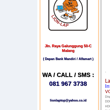
Jln. Raya Galunggung 50-C
Malang
( Depan Bank Mandiri / Alfamart )
-
WA / CALL / SMS :
L
081 967 3738
In
V
Dis
lionlaptop@yahoo.co.id
DD
HD