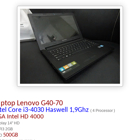
aptop Lenovo G40-70
tel Core i3-4030 Haswell 1,9Ghz
( 4 Processor )
GA
Intel HD 4000
play 14" HD
R3 2GB
500GB
D