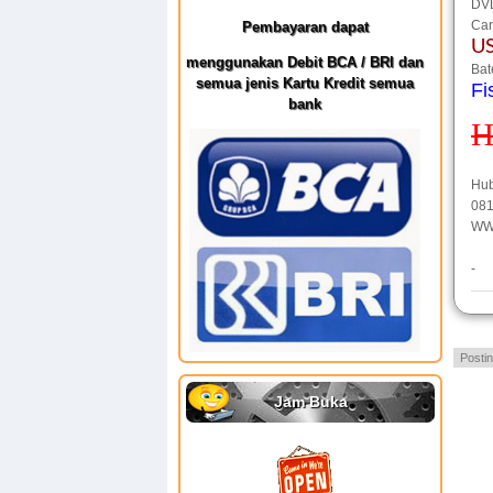
DV
Car
Pembayaran dapat
U
menggunakan Debit BCA / BRI dan
Bat
semua jenis Kartu Kredit semua
Fi
bank
H
Hu
081
WW
-
Posti
Jam Buka