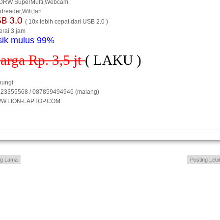
DRW SuperMulti,Webcam
dreader,Wifi,lan
SB 3.0
( 10x lebih cepat dari USB 2.0 )
erai 3 jam
sik mulus 99%
arga Rp. 3,5 jt
( LAKU )
bungi
23355568 / 087859494946 (malang)
W.LION-LAPTOP.COM
ng Lama
Posting Lebi