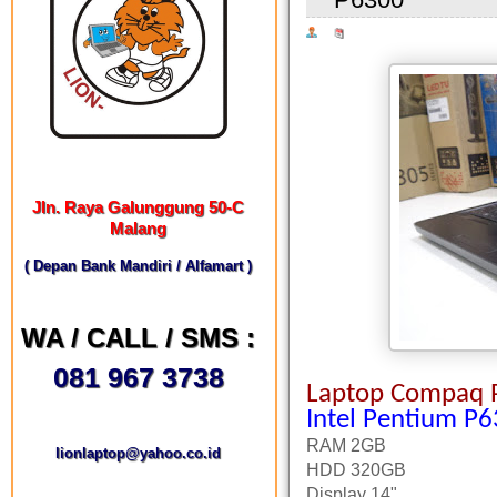
Jln. Raya Galunggung 50-C
Malang
( Depan Bank Mandiri / Alfamart )
WA / CALL / SMS :
081 967 3738
Laptop Compaq 
Intel Pentium P
RAM 2GB
lionlaptop@yahoo.co.id
HDD 320GB
Display 14"