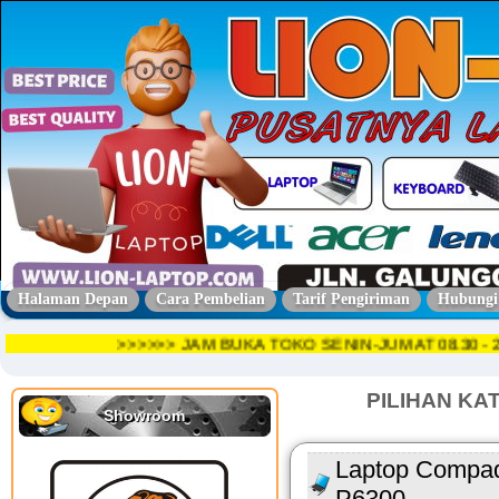
Halaman Depan
Cara Pembelian
Tarif Pengiriman
Hubungi
>>>>>> JAM BUKA TOKO SENIN-JUMAT 08.3
PILIHAN KA
Showroom
Laptop Compaq
P6300