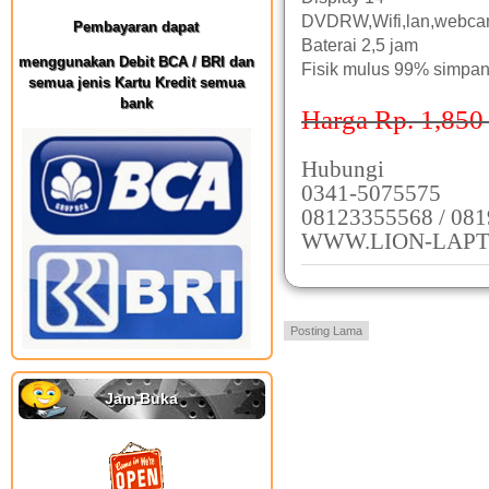
DVDRW,Wifi,lan,webc
Pembayaran dapat
Baterai 2,5 jam
menggunakan Debit BCA / BRI dan
Fisik mulus 99% simpa
semua jenis Kartu Kredit semua
bank
Harga Rp. 1,850
Hubungi
0341-5075575
08123355568 / 08
WWW.LION-LAPT
Posting Lama
Jam Buka