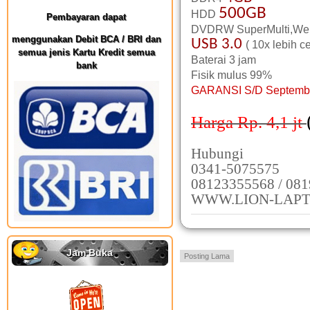
500GB
HDD
Pembayaran dapat
DVDRW SuperMulti,Webc
menggunakan Debit BCA / BRI dan
USB 3.0
( 10x lebih c
semua jenis Kartu Kredit semua
Baterai 3 jam
bank
Fisik mulus 99%
GARANSI S/D Septemb
Harga Rp. 4,1
jt
Hubungi
0341-5075575
08123355568 / 08
WWW.LION-LAPT
Jam Buka
Posting Lama