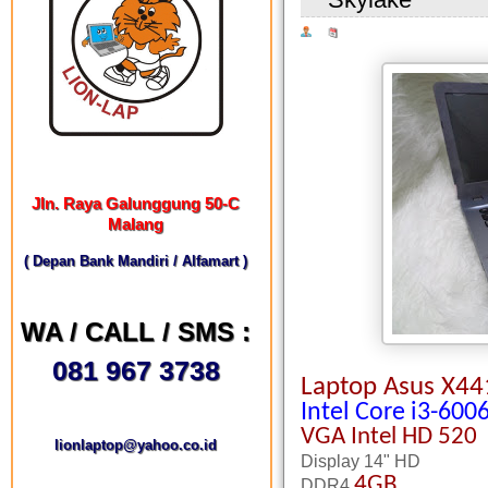
Jln. Raya Galunggung 50-C
Malang
( Depan Bank Mandiri / Alfamart )
WA / CALL / SMS :
081 967 3738
Laptop Asus X4
Intel Core i3-600
VGA
Intel HD 520
lionlaptop@yahoo.co.id
Display 14" HD
4GB
DDR4