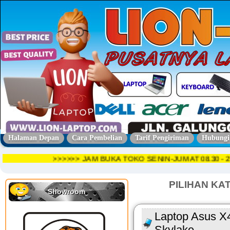
Halaman Depan
Cara Pembelian
Tarif Pengiriman
Hubungi
>>>>>> JAM BUKA TOKO SENIN-JUMAT 08.30
PILIHAN KA
Showroom
Laptop Asus X
Skylake