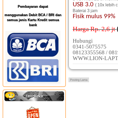
USB 3.0
( 10x lebih 
Pembayaran dapat
Baterai 3 jam
menggunakan Debit BCA / BRI dan
Fisik mulus 99%
semua jenis Kartu Kredit semua
bank
Harga Rp. 2,6
jt
Hubungi
0341-5075575
08123355568 / 08
WWW.LION-LAPT
Posting Lama
Jam Buka