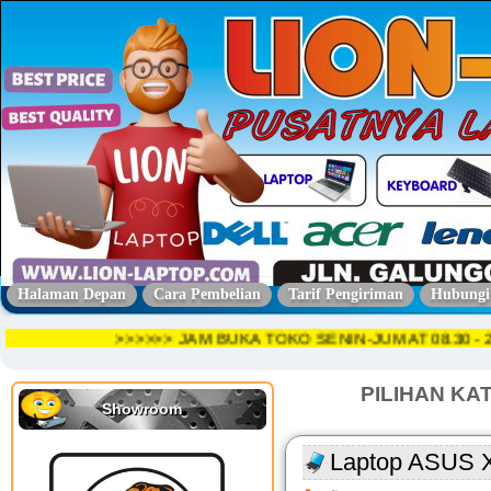
Halaman Depan
Cara Pembelian
Tarif Pengiriman
Hubungi
>>>>>> JAM BUKA TOKO SENIN-JUMAT 08.30
PILIHAN KA
Showroom
Laptop ASUS X