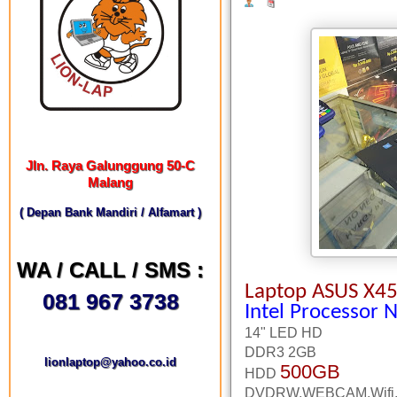
Jln. Raya Galunggung 50-C
Malang
( Depan Bank Mandiri / Alfamart )
WA / CALL / SMS :
Laptop ASUS X4
081 967 3738
Intel Processor 
14" LED HD
DDR3 2GB
lionlaptop@yahoo.co.id
500GB
HDD
DVDRW,WEBCAM,Wifi,