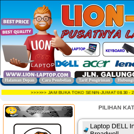
Halaman Depan
Cara Pembelian
Tarif Pengiriman
Hubungi
>>>>>> JAM BUKA TOKO SENIN-JUMAT 08.30
PILIHAN KA
Showroom
Laptop DELL In
Broadwell