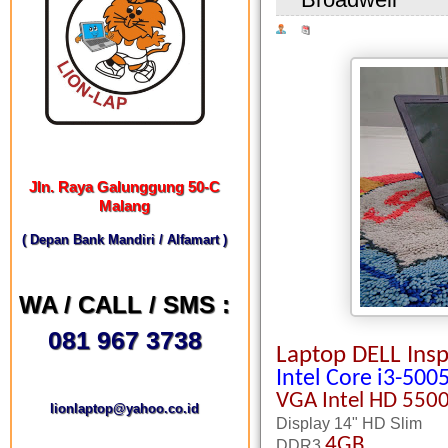
Jln. Raya Galunggung 50-C
Malang
( Depan Bank Mandiri / Alfamart )
WA / CALL / SMS :
081 967 3738
Laptop DELL Ins
Intel Core i3-500
VGA
Intel HD 550
lionlaptop@yahoo.co.id
Display 14" HD Slim
4GB
DDR3