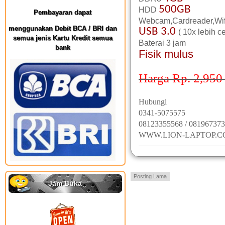
500GB
HDD
Pembayaran dapat
Webcam,Cardreader,Wif
menggunakan Debit BCA / BRI dan
USB 3.0
( 10x lebih c
semua jenis Kartu Kredit semua
Baterai 3 jam
bank
Fisik mulus
Harga Rp. 2,950
Hubungi
0341-5075575
08123355568 / 08196737
WWW.LION-LAPTOP.
Posting Lama
Jam Buka