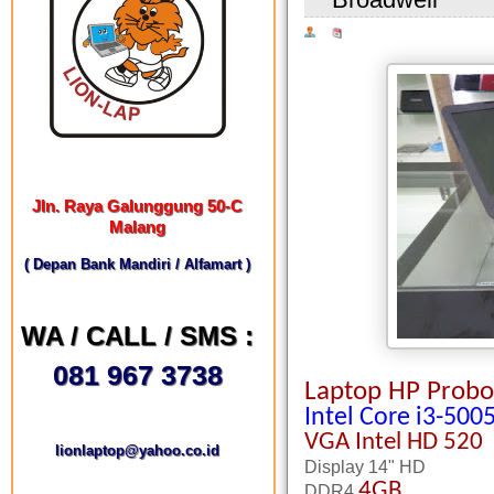
Jln. Raya Galunggung 50-C
Malang
( Depan Bank Mandiri / Alfamart )
WA / CALL / SMS :
081 967 3738
Laptop HP Prob
Intel Core i3-50
VGA
Intel HD 520
lionlaptop@yahoo.co.id
Display 14" HD
4GB
DDR4