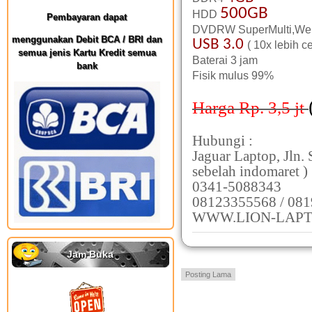
500GB
HDD
Pembayaran dapat
DVDRW SuperMulti,Webc
menggunakan Debit BCA / BRI dan
USB 3.0
( 10x lebih c
semua jenis Kartu Kredit semua
Baterai 3 jam
bank
Fisik mulus 99%
Harga Rp. 3,5
jt
Hubungi :
Jaguar Laptop, Jln.
sebelah indomaret )
0341-5088343
08123355568 / 08
WWW.LION-LAPT
Jam Buka
Posting Lama