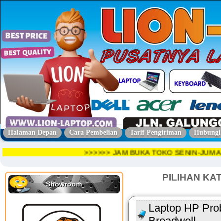
Halaman Depan
Cara Pembelian
Tarif Pengiriman
Hubungi
>>>>>> JAM BUKA TOKO SENIN-JUM
PILIHAN KA
Showroom
Laptop HP Prob
Broadwell