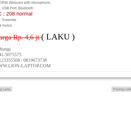
RW, Webcam with microphone,
i, USB Port, Bluetooth
 : 208 normal
: Yosemite
ik mulus
( LAKU )
arga Rp. 4,6
jt
bungi
41-5075575
123355568 / 0819673738
WW.LION-LAPTOP.COM
ng Lama
Posting Lebi