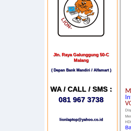
Jln. Raya Galunggung 50-C
Malang
( Depan Bank Mandiri / Alfamart )
WA / CALL / SMS :
M
In
081 967 3738
V
Dis
Me
lionlaptop@yahoo.co.id
HD
Ba