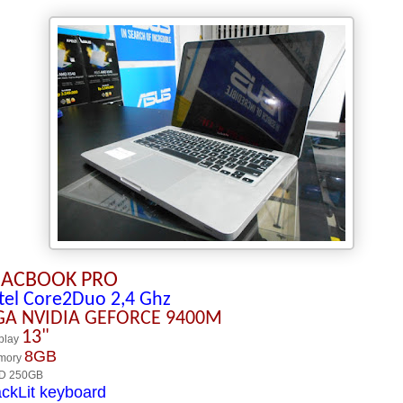
ACBOOK PRO
tel Core2Duo 2,4 Ghz
GA NVIDIA GEFORCE 9400M
13"
play
8GB
mory
D 250GB
ckLit keyboard