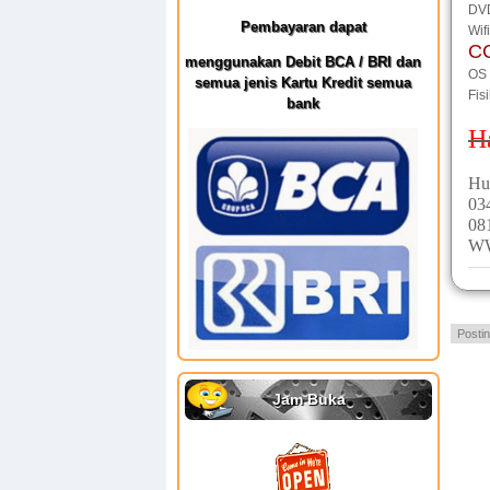
DVD
Pembayaran dapat
Wif
CC
menggunakan Debit BCA / BRI dan
OS 
semua jenis Kartu Kredit semua
Fis
bank
H
Hu
03
08
W
Posti
Jam Buka