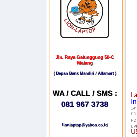
Jln. Raya Galunggung 50-C
Malang
( Depan Bank Mandiri / Alfamart )
WA / CALL / SMS :
L
I
081 967 3738
14"
DD
HD
lionlaptop@yahoo.co.id
DV
U