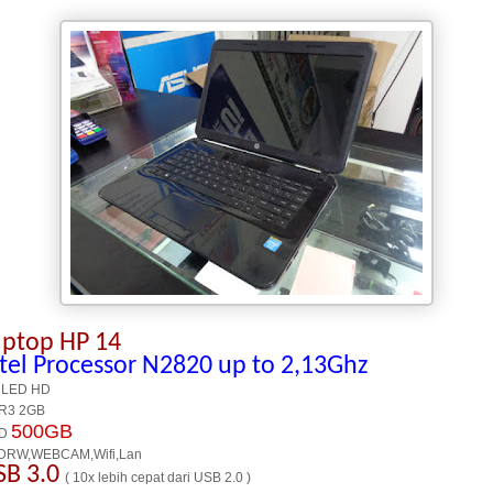
aptop HP 14
ntel Processor N2820 up to 2,13Ghz
 LED HD
R3 2GB
500GB
D
DRW,WEBCAM,Wifi,Lan
SB 3.0
( 10x lebih cepat dari USB 2.0 )