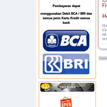
Bat
Fi
Pembayaran dapat
menggunakan Debit BCA / BRI dan
H
semua jenis Kartu Kredit semua
bank
Hu
03
08
W
Posti
Jam Buka