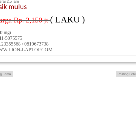
erai 2,5 jam
sik mulus
( LAKU )
arga Rp. 2,150
jt
bungi
41-5075575
123355568 / 0819673738
WW.LION-LAPTOP.COM
ng Lama
Posting Lebi