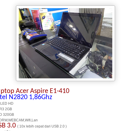
aptop Acer Aspire E1-410
ntel N2820 1,86Ghz
 LED HD
R3 2GB
D 320GB
DRW,WEBCAM,Wifi,Lan
SB 3.0
( 10x lebih cepat dari USB 2.0 )