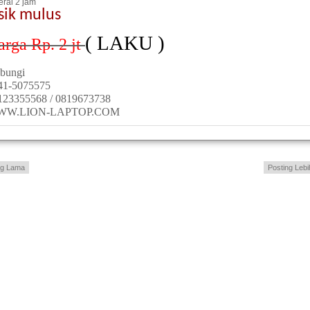
erai 2 jam
sik mulus
( LAKU )
arga Rp. 2
jt
bungi
41-5075575
123355568 / 0819673738
WW.LION-LAPTOP.COM
ng Lama
Posting Lebi