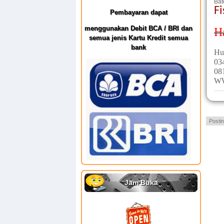
Bat
Fi
Pembayaran dapat
menggunakan Debit BCA / BRI dan
H
semua jenis Kartu Kredit semua
bank
Hu
03
08
W
Posti
Jam Buka