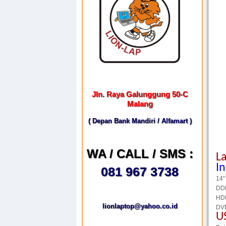
Jln. Raya Galunggung 50-C
Malang
( Depan Bank Mandiri / Alfamart )
WA / CALL / SMS :
L
I
081 967 3738
14"
DD
HD
lionlaptop@yahoo.co.id
DV
U