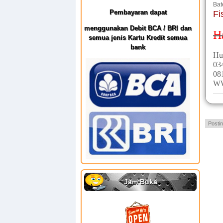
Bat
Pembayaran dapat
Fi
menggunakan Debit BCA / BRI dan
H
semua jenis Kartu Kredit semua
bank
Hu
03
08
W
Posti
Jam Buka