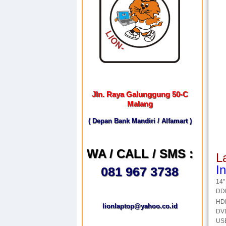
Jln. Raya Galunggung 50-C
Malang
( Depan Bank Mandiri / Alfamart )
WA / CALL / SMS :
L
I
081 967 3738
14"
DD
HD
lionlaptop@yahoo.co.id
DV
USB