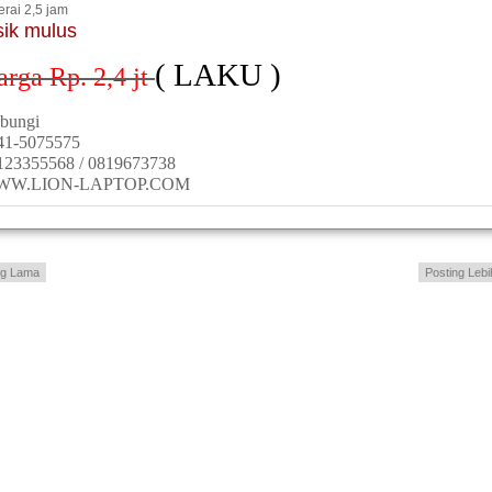
erai 2,5 jam
sik mulus
( LAKU )
arga Rp. 2,4
jt
bungi
41-5075575
123355568 / 0819673738
WW.LION-LAPTOP.COM
ng Lama
Posting Lebi