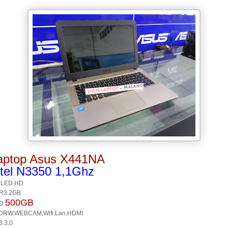
aptop Asus X441NA
ntel N3350 1,1Ghz
 LED HD
R3 2GB
500GB
D
DRW,WEBCAM,Wifi,Lan,HDMI
 3.0