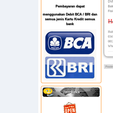
DV
Pembayaran dapat
Bat
Fis
menggunakan Debit BCA / BRI dan
semua jenis Kartu Kredit semua
H
bank
Hub
034
081
WW
Posti
Jam Buka