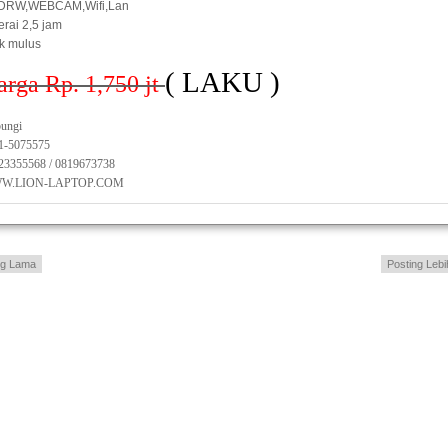
DRW,WEBCAM,Wifi,Lan
erai 2,5 jam
ik mulus
( LAKU )
arga Rp. 1,750
jt
ungi
1-5075575
23355568 / 0819673738
W.LION-LAPTOP.COM
ng Lama
Posting Lebi