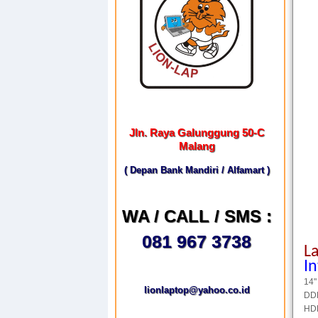
Jln. Raya Galunggung 50-C
Malang
( Depan Bank Mandiri / Alfamart )
WA / CALL / SMS :
081 967 3738
L
I
14"
lionlaptop@yahoo.co.id
DD
HD