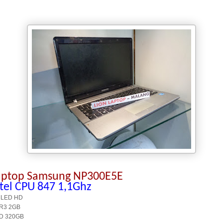
aptop Samsung NP300E5E
ntel CPU 847 1,1Ghz
 LED HD
R3 2GB
D 320GB