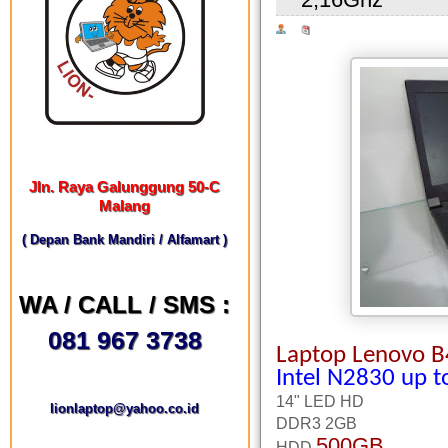
Jln. Raya Galunggung 50-C
Malang
( Depan Bank Mandiri / Alfamart )
WA / CALL / SMS :
081 967 3738
Laptop Lenovo B
Intel N2830 up t
14" LED HD
lionlaptop@yahoo.co.id
DDR3 2GB
500GB
HDD