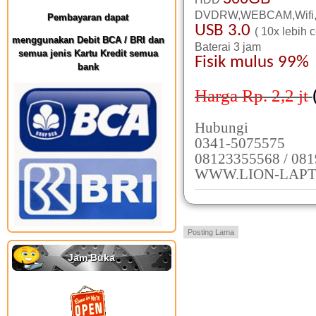
DVDRW,WEBCAM,Wifi,
Pembayaran dapat
USB 3.0
( 10x lebih 
menggunakan Debit BCA / BRI dan
Baterai 3 jam
semua jenis Kartu Kredit semua
Fisik mulus 99%
bank
Harga Rp. 2,2
jt
Hubungi
0341-5075575
08123355568 / 08
WWW.LION-LAPT
Posting Lama
Jam Buka