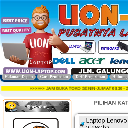
Halaman Depan
Cara Pembelian
Tarif Pengiriman
Hubungi
>>>>>> JAM BUKA TOKO SENIN-JUMAT 08.30
PILIHAN KA
Showroom
Laptop Lenovo 
2,16Ghz