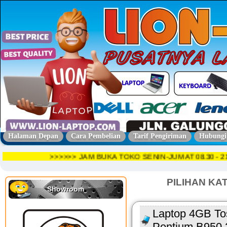
Halaman Depan
Cara Pembelian
Tarif Pengiriman
Hubungi
>>>>>> JAM BUKA TOKO SENIN-JUMAT 08.30 
PILIHAN KA
Showroom
Laptop 4GB Tos
Pentium B950 