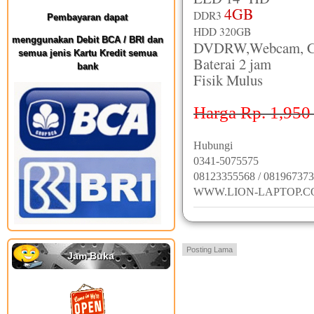
4GB
DDR3
Pembayaran dapat
HDD 320GB
menggunakan Debit BCA / BRI dan
DVDRW,Webcam, Car
semua jenis Kartu Kredit semua
Baterai 2 jam
bank
Fisik Mulus
Harga Rp. 1,950
Hubungi
0341-5075575
08123355568 / 08196737
WWW.LION-LAPTOP.
Posting Lama
Jam Buka