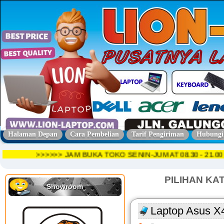
Halaman Depan
Cara Pembelian
Tarif Pengiriman
Hubungi
>>>>>> JAM BUKA TOKO SENIN-JUMAT 08.30 - 21
PILIHAN KA
Showroom
Laptop Asus X