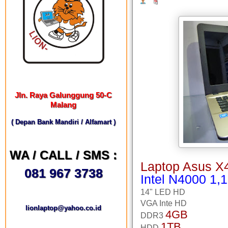
Jln. Raya Galunggung 50-C
Malang
( Depan Bank Mandiri / Alfamart )
WA / CALL / SMS :
Laptop Asus 
081 967 3738
Intel N4000 1,
14" LED HD
VGA Inte HD
lionlaptop@yahoo.co.id
4GB
DDR3
1TB
HDD