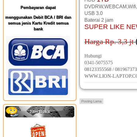
DVDRW,WEBCAM,Wifi,
Pembayaran dapat
USB 3.0
menggunakan Debit BCA / BRI dan
Baterai 2 jam
semua jenis Kartu Kredit semua
SUPER LIKE NE
bank
Harga Rp. 3,3
jt
Hubungi
0341-5075575
08123355568 / 08196737
WWW.LION-LAPTOP.
Posting Lama
Jam Buka