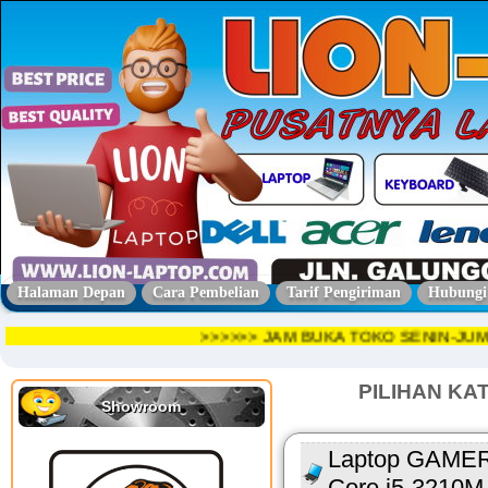
Halaman Depan
Cara Pembelian
Tarif Pengiriman
Hubungi
>>>>>> JAM BUKA TOKO SENIN-J
PILIHAN KA
Showroom
Laptop GAMER
Core i5-3210M