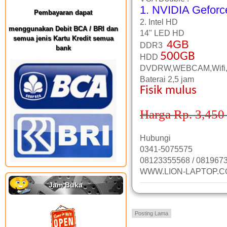
1. NVIDIA Gefor
Pembayaran dapat
2. Intel HD
menggunakan Debit BCA / BRI dan
14" LED HD
semua jenis Kartu Kredit semua
4GB
DDR3
bank
500GB
HDD
DVDRW,WEBCAM,Wifi,
Baterai 2,5 jam
Fisik mulus
Harga Rp. 3,450
Hubungi
0341-5075575
08123355568 / 081967
WWW.LION-LAPTOP.
Jam Buka
Posting Lama