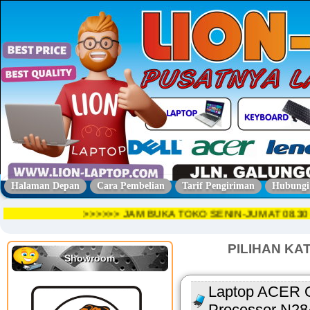
Halaman Depan
Cara Pembelian
Tarif Pengiriman
Hubungi
>>>>>> JAM BUKA TOKO SENIN-JUMAT 08.
PILIHAN KA
Showroom
Laptop ACER O
Processor N28