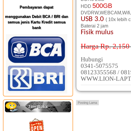
500GB
HDD
Pembayaran dapat
DVDRW,WEBCAM,Wifi,
menggunakan Debit BCA / BRI dan
USB 3.0
( 10x lebih 
semua jenis Kartu Kredit semua
Baterai 2 jam
bank
Fisik mulus
Harga Rp. 2,150
Hubungi
0341-5075575
08123355568 / 08
WWW.LION-LAPT
Posting Lama
Jam Buka