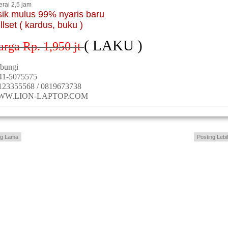
erai 2,5 jam
sik mulus 99% nyaris baru
llset ( kardus, buku )
( LAKU )
arga Rp. 1,950
jt
bungi
41-5075575
123355568 / 0819673738
WW.LION-LAPTOP.COM
ng Lama
Posting Lebi