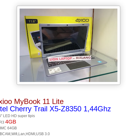
xioo MyBook 11 Lite
ntel Cherry Trail X5-Z8350 1,44Ghz
6" LED HD super tipis
4GB
R3
MMC 64GB
CAM,Wifi,Lan,HDMI,USB 3.0