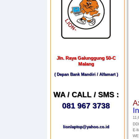
Jln. Raya Galunggung 50-C
Malang
( Depan Bank Mandiri / Alfamart )
WA / CALL / SMS :
A
081 967 3738
I
11,
DD
lionlaptop@yahoo.co.id
E-
WEB