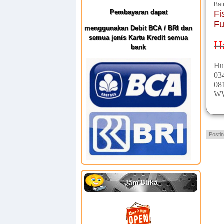
Bat
Pembayaran dapat
Fi
Fu
menggunakan Debit BCA / BRI dan
semua jenis Kartu Kredit semua
H
bank
Hu
03
08
W
Posti
Jam Buka