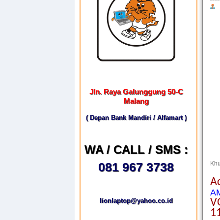
Jln. Raya Galunggung 50-C
Malang
( Depan Bank Mandiri / Alfamart )
WA / CALL / SMS :
081 967 3738
Kh
A
AM
lionlaptop@yahoo.co.id
V
1