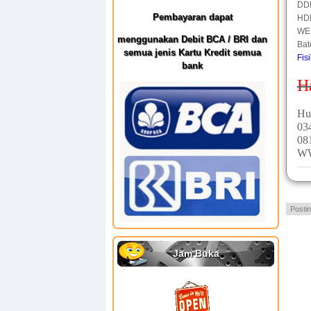
DD
Pembayaran dapat
HD
WEB
menggunakan Debit BCA / BRI dan
Bat
semua jenis Kartu Kredit semua
Fis
bank
H
Hu
03
08
W
Posti
Jam Buka