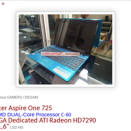
usus GAMERS / DESAIN
cer Aspire One 725
D DUAL-Core Processor
C-60
GA Dedicated ATI Radeon HD7290
1,6"
LED HD