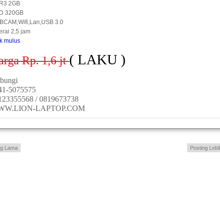
R3 2GB
D 320GB
CAM,Wifi,Lan,USB 3.0
erai 2,5 jam
ik mulus
( LAKU )
arga Rp. 1,6
jt
bungi
41-5075575
123355568 / 0819673738
WW.LION-LAPTOP.COM
ng Lama
Posting Lebi