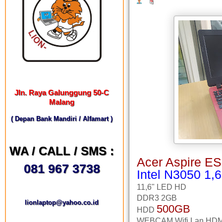
Jln. Raya Galunggung 50-C
Malang
( Depan Bank Mandiri / Alfamart )
WA / CALL / SMS :
Acer Aspire E
081 967 3738
Intel N3050 1,
11,6" LED HD
DDR3 2GB
lionlaptop@yahoo.co.id
500GB
HDD
WEBCAM,Wifi,Lan,HDM