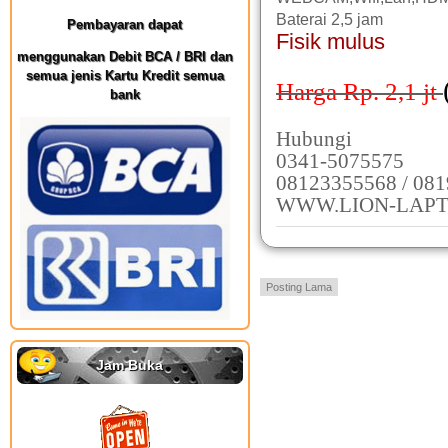
Baterai 2,5 jam
Pembayaran dapat
Fisik mulus
menggunakan Debit BCA / BRI dan
semua jenis Kartu Kredit semua
Harga Rp. 2,1
jt
bank
Hubungi
0341-5075575
08123355568 / 08
WWW.LION-LAPT
Posting Lama
Jam Buka