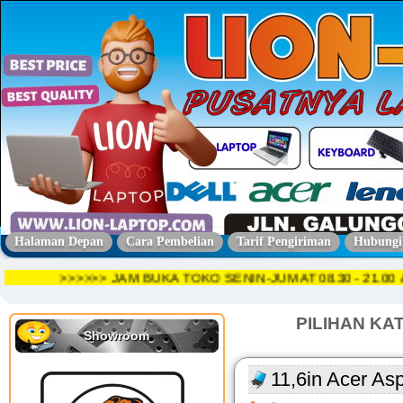
Halaman Depan
Cara Pembelian
Tarif Pengiriman
Hubungi
>>>>>> JAM BUKA TOKO SENIN-JUMAT 08.30 - 21
PILIHAN KA
Showroom
11,6in Acer As