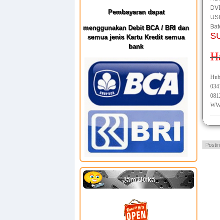
DV
Pembayaran dapat
USB
Bat
menggunakan Debit BCA / BRI dan
S
semua jenis Kartu Kredit semua
bank
H
Hub
034
081
WW
Posti
Jam Buka