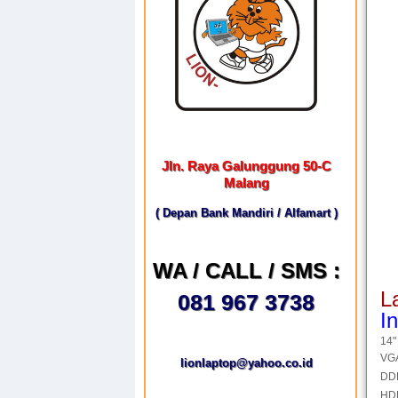
Jln. Raya Galunggung 50-C
Malang
( Depan Bank Mandiri / Alfamart )
WA / CALL / SMS :
L
081 967 3738
I
14"
VGA
lionlaptop@yahoo.co.id
DD
HD