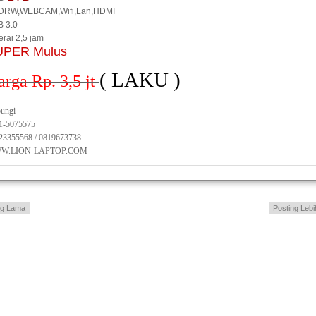
DRW,WEBCAM,Wifi,Lan,HDMI
 3.0
erai 2,5 jam
UPER Mulus
( LAKU )
arga Rp. 3,5
jt
ungi
1-5075575
23355568 / 0819673738
W.LION-LAPTOP.COM
ng Lama
Posting Lebi