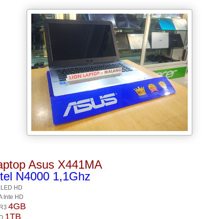
aptop Asus X441MA
ntel N4000 1,1Ghz
 LED HD
 Inte HD
4GB
R3
1TB
D