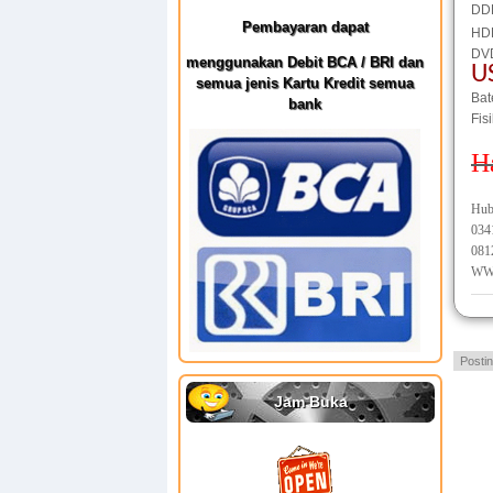
DD
Pembayaran dapat
HD
DV
menggunakan Debit BCA / BRI dan
U
semua jenis Kartu Kredit semua
Bat
bank
Fis
H
Hub
034
081
WW
Posti
Jam Buka