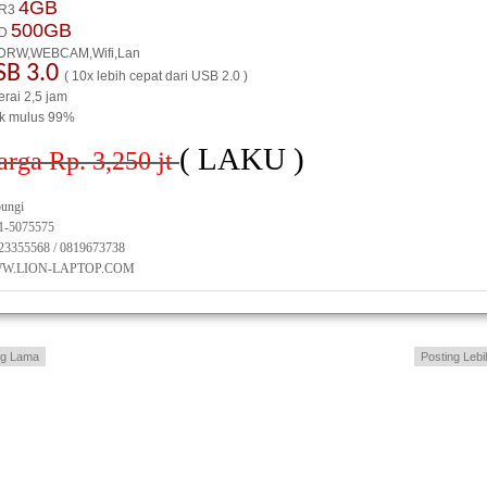
4GB
R3
500GB
D
DRW,WEBCAM,Wifi,Lan
SB 3.0
( 10x lebih cepat dari USB 2.0 )
erai 2,5 jam
ik mulus 99%
( LAKU )
arga Rp. 3,250
jt
ungi
1-5075575
23355568 / 0819673738
W.LION-LAPTOP.COM
ng Lama
Posting Lebi