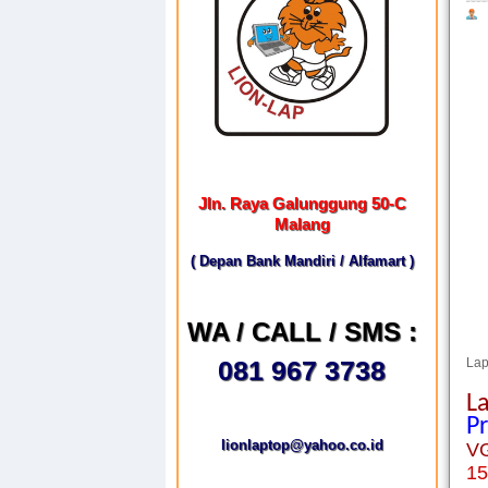
Jln. Raya Galunggung 50-C
Malang
( Depan Bank Mandiri / Alfamart )
WA / CALL / SMS :
081 967 3738
Lap
L
P
lionlaptop@yahoo.co.id
V
15