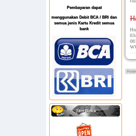
Fis
Pembayaran dapat
H
menggunakan Debit BCA / BRI dan
semua jenis Kartu Kredit semua
bank
Hu
03
08
W
Posti
Jam Buka