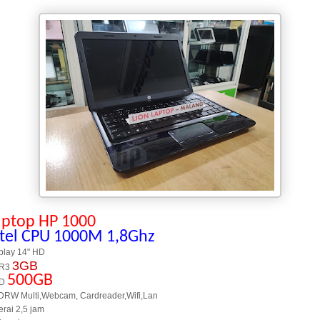
aptop HP 1000
ntel CPU 1000M 1,8Ghz
play 14" HD
3GB
R3
500GB
D
RW Multi,Webcam, Cardreader,Wifi,Lan
erai 2,5 jam