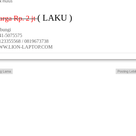
ik mulus
( LAKU )
arga Rp. 2
jt
bungi
41-5075575
123355568 / 0819673738
WW.LION-LAPTOP.COM
ng Lama
Posting Lebi