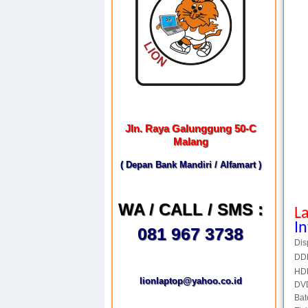
Jln. Raya Galunggung 50-C
Malang
( Depan Bank Mandiri / Alfamart )
WA / CALL / SMS :
L
I
081 967 3738
Dis
DD
HD
lionlaptop@yahoo.co.id
DVD
Bat