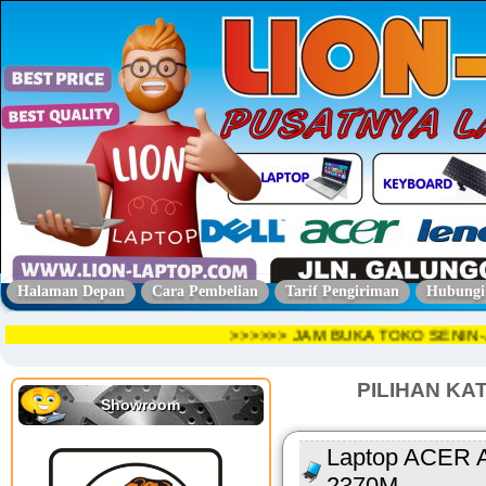
Halaman Depan
Cara Pembelian
Tarif Pengiriman
Hubungi
>>>>>> JAM BUKA TOKO SENI
PILIHAN KA
Showroom
Laptop ACER As
2370M