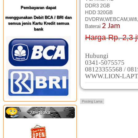
DDR3 2GB
Pembayaran dapat
HDD 320GB
menggunakan Debit BCA / BRI dan
DVDRW,WEBCAM,Wifi,
semua jenis Kartu Kredit semua
2 Jam
Baterai
bank
Harga Rp. 2,3
j
Hubungi
0341-5075575
08123355568 / 08
WWW.LION-LAPT
Posting Lama
Jam Buka