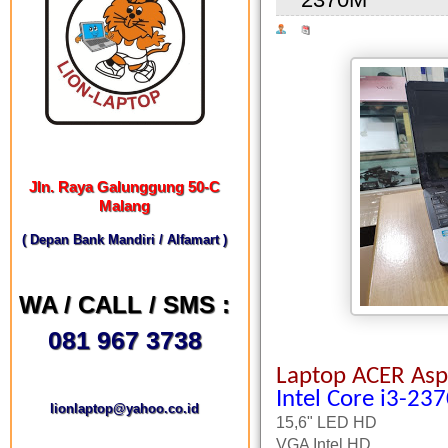
Jln. Raya Galunggung 50-C
Malang
( Depan Bank Mandiri / Alfamart )
WA / CALL / SMS :
081 967 3738
Laptop ACER Asp
Intel Core i3-2
lionlaptop@yahoo.co.id
15,6" LED HD
VGA Intel HD