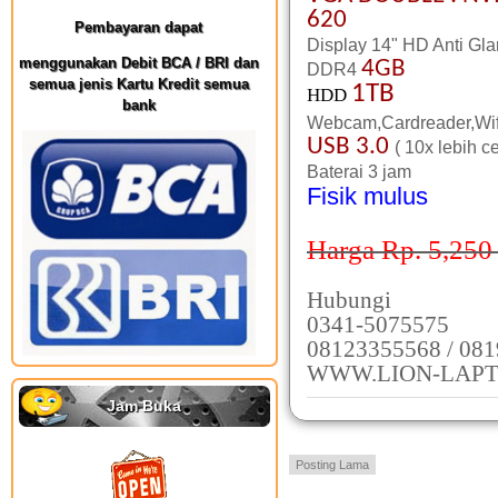
620
Pembayaran dapat
Display 14" HD Anti Gla
menggunakan Debit BCA / BRI dan
4GB
DDR4
semua jenis Kartu Kredit semua
1TB
HDD
bank
Webcam,Cardreader,Wif
USB 3.0
( 10x lebih c
Baterai 3 jam
Fisik mulus
Harga Rp. 5,250 
Hubungi
0341-5075575
08123355568 / 08
WWW.LION-LAPT
Jam Buka
Posting Lama