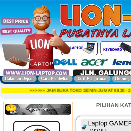
Halaman Depan
Cara Pembelian
Tarif Pengiriman
Hubungi
>>>>>> JAM BUKA TOKO SENIN-JUMAT 08.30
PILIHAN KA
Showroom
Laptop GAMERS
7020U