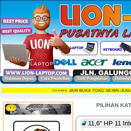
Halaman Depan
Cara Pembelian
Tarif Pengiriman
Hubungi
>>>>>> JAM BUKA TOKO SENIN-JU
PILIHAN KA
Showroom
11,6" HP 11 In