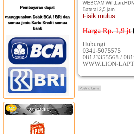
WEBCAM,Wifi,Lan,HDM
Pembayaran dapat
Baterai 2,5 jam
Fisik mulus
menggunakan Debit BCA / BRI dan
semua jenis Kartu Kredit semua
bank
Harga Rp. 1,9 jt
Hubungi
0341-5075575
08123355568 / 08
WWW.LION-LAPT
Posting Lama
Jam Buka