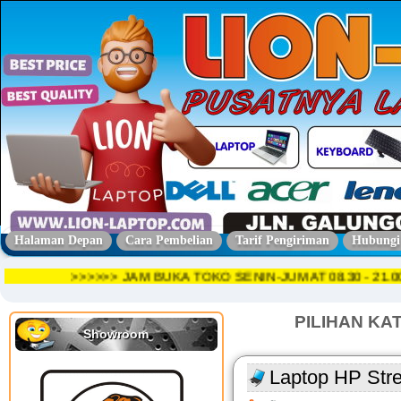
Halaman Depan
Cara Pembelian
Tarif Pengiriman
Hubungi
>>>>>> JAM BUKA TOKO SENIN-JUMAT 08.30 - 
PILIHAN KA
Showroom
Laptop HP Str