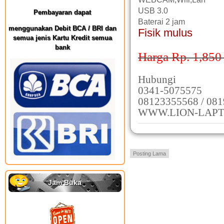
USB 3.0
Pembayaran dapat
Baterai 2 jam
menggunakan Debit BCA / BRI dan
Fisik mulus
semua jenis Kartu Kredit semua
bank
Harga Rp. 1,850
Hubungi
0341-5075575
08123355568 / 08
WWW.LION-LAPT
Posting Lama
Jam Buka