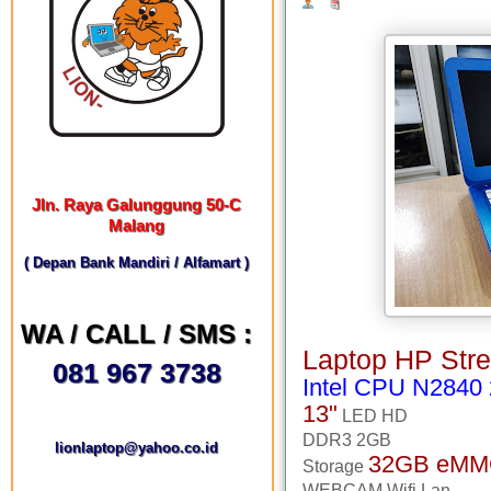
Jln. Raya Galunggung 50-C
Malang
( Depan Bank Mandiri / Alfamart )
WA / CALL / SMS :
Laptop HP Str
081 967 3738
Intel CPU N2840
13"
LED HD
DDR3 2GB
lionlaptop@yahoo.co.id
32GB eMM
Storage
WEBCAM,Wifi,Lan