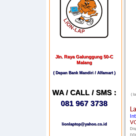
Jln. Raya Galunggung 50-C
Malang
( Depan Bank Mandiri / Alfamart )
WA / CALL / SMS :
( la
081 967 3738
L
In
V
lionlaptop@yahoo.co.id
Dis
DD