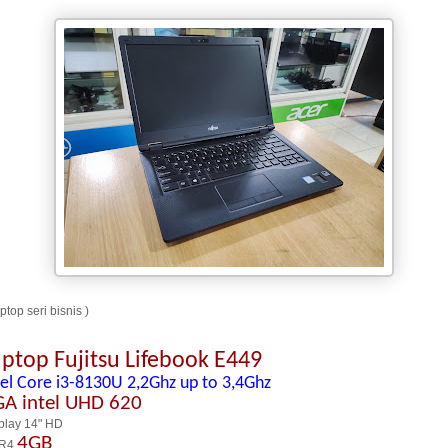
ptop seri bisnis )
aptop Fujitsu Lifebook E449
tel Core i3-8130U 2,2Ghz up to 3,4Ghz
GA
intel UHD 620
play 14" HD
4GB
R4