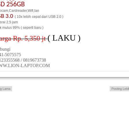
SD 256GB
cam,Cardreader,Wifi,lan
SB 3.0
( 10x lebih cepat dari USB 2.0 )
erai 2,5 jam
ik mulus 99% ( seperti baru )
( LAKU )
arga Rp. 5,350
jt
bungi
41-5075575
123355568 / 0819673738
WW.LION-LAPTOP.COM
ng Lama
Posting Lebi