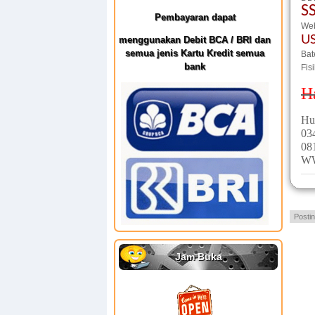
S
Pembayaran dapat
Web
U
menggunakan Debit BCA / BRI dan
semua jenis Kartu Kredit semua
Bat
bank
Fis
H
Hu
03
08
W
Posti
Jam Buka