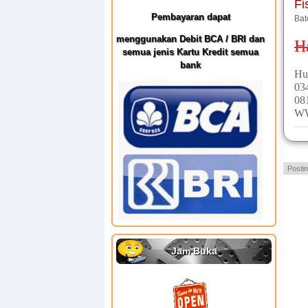
Fi
Pembayaran dapat
Bat
menggunakan Debit BCA / BRI dan
H
semua jenis Kartu Kredit semua
bank
Hu
03
08
W
Posti
Jam Buka