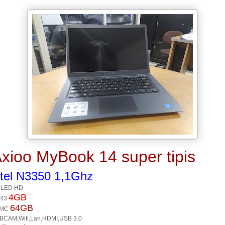
xioo MyBook 14 super tipis
ntel N3350 1,1Ghz
 LED HD
4GB
R3
64GB
MC
CAM,Wifi,Lan,HDMI,USB 3.0