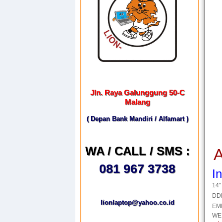
Jln. Raya Galunggung 50-C
Malang
( Depan Bank Mandiri / Alfamart )
WA / CALL / SMS :
A
081 967 3738
I
14"
DD
lionlaptop@yahoo.co.id
EM
WEB