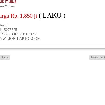
sik mulus
erai 2,5 jam
( LAKU )
arga Rp. 1,850
jt
bungi
41-5075575
123355568 / 0819673738
WW.LION-LAPTOP.COM
ng Lama
Posting Lebi