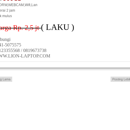
DRW,WEBCAM,Wifi,Lan
erai 2 jam
ik mulus
( LAKU )
arga Rp. 2,5
jt
bungi
41-5075575
123355568 / 0819673738
WW.LION-LAPTOP.COM
ng Lama
Posting Lebi