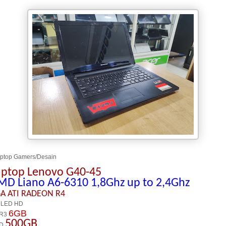
top Gamers/Desain
aptop Lenovo G40-45
MD Liano A6-6310 1,8Ghz up to 2,4Ghz
A AT
I
RADEON R4
 LED HD
6GB
R3
500GB
D