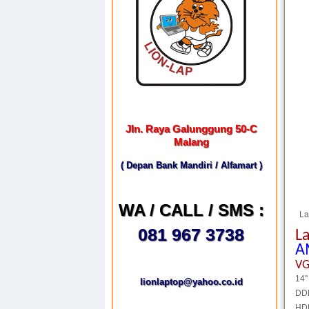
Jln. Raya Galunggung 50-C
Malang
( Depan Bank Mandiri / Alfamart )
WA / CALL / SMS :
Lap
081 967 3738
L
A
VG
14"
lionlaptop@yahoo.co.id
DD
HD