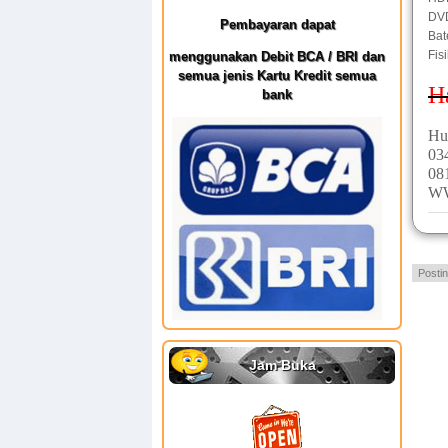
DV
Pembayaran dapat
Bat
Fis
menggunakan Debit BCA / BRI dan
semua jenis Kartu Kredit semua
H
bank
Hu
03
08
W
Posti
Jam Buka