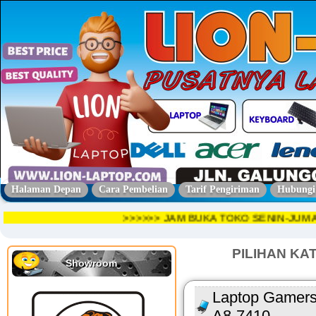
Halaman Depan
Cara Pembelian
Tarif Pengiriman
Hubungi
>>>>>> JAM BUKA TOKO SENIN-JU
PILIHAN KA
Showroom
Laptop Gamer
A8-7410