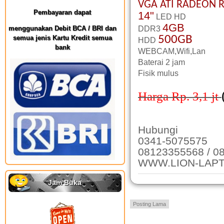
VGA AT
I
RADEON R
Pembayaran dapat
14"
LED HD
4GB
menggunakan Debit BCA / BRI dan
DDR3
500GB
semua jenis Kartu Kredit semua
HDD
bank
WEBCAM,Wifi,Lan
Baterai 2 jam
Fisik mulus
Harga Rp. 3,1
jt
Hubungi
0341-5075575
08123355568 / 0
WWW.LION-LAP
Jam Buka
Posting Lama