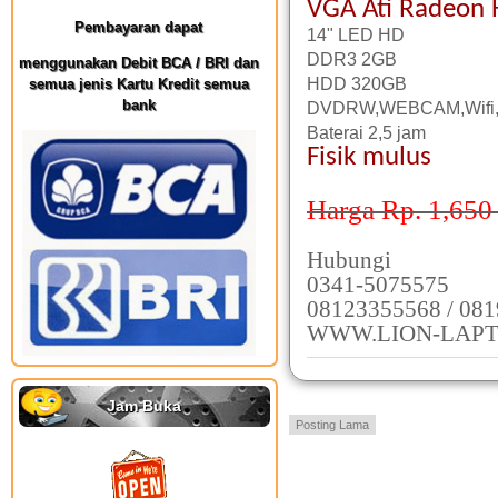
VGA Ati Radeon
Pembayaran dapat
14" LED HD
DDR3 2GB
menggunakan Debit BCA / BRI dan
HDD 320GB
semua jenis Kartu Kredit semua
bank
DVDRW,WEBCAM,Wifi,
Baterai 2,5 jam
Fisik mulus
Harga Rp. 1,650
Hubungi
0341-5075575
08123355568 / 08
WWW.LION-LAPT
Jam Buka
Posting Lama