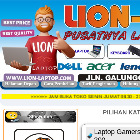
Halaman Depan
Cara Pembelian
Tarif Pengiriman
Hubungi
>>>>>> JAM BUKA TOKO SENIN-JUMAT 08.30 
PILIHAN KA
Showroom
Laptop Gamers
300