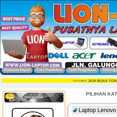
Halaman Depan
Cara Pembelian
Tarif Pengiriman
Hubungi
>>>>>> JAM BUKA TOKO SE
PILIHAN KA
Showroom
Laptop Lenovo 