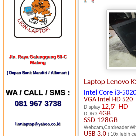
Jln. Raya Galunggung 50-C
Malang
( Depan Bank Mandiri / Alfamart )
Laptop Lenovo K
WA / CALL / SMS :
Intel Core i3-50
VGA
Intel HD 520
081 967 3738
12,5" HD
Display
4GB
DDR3
SSD 128GB
lionlaptop@yahoo.co.id
Webcam,Cardreader,Wif
USB 3.0
( 10x lebih c