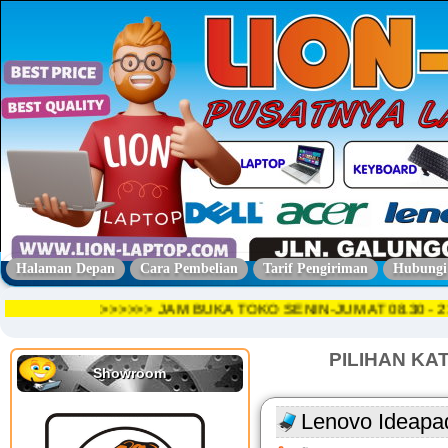
Halaman Depan
Cara Pembelian
Tarif Pengiriman
Hubungi
>>>>>> JAM BUKA TOKO SENIN-JUMAT 08.30 
PILIHAN KA
Showroom
Lenovo Ideapa