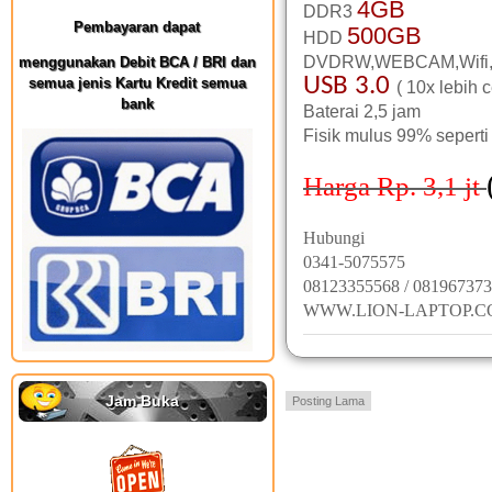
4GB
DDR3
Pembayaran dapat
500GB
HDD
DVDRW,WEBCAM,Wifi,
menggunakan Debit BCA / BRI dan
USB 3.0
semua jenis Kartu Kredit semua
( 10x lebih 
bank
Baterai 2,5 jam
Fisik mulus 99% seperti
Harga Rp. 3,1 jt
Hubungi
0341-5075575
08123355568 / 08196737
WWW.LION-LAPTOP.
Jam Buka
Posting Lama