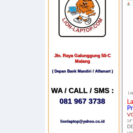
Jln. Raya Galunggung 50-C
Malang
( Depan Bank Mandiri / Alfamart )
WA / CALL / SMS :
Lap
081 967 3738
L
P
V
14"
lionlaptop@yahoo.co.id
D