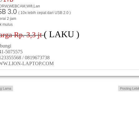
D
DRW,WEBCAM,Wifi,Lan
SB 3.0
( 10x lebih cepat dari USB 2.0 )
erai 2 jam
ik mulus
( LAKU )
arga Rp. 3,3
jt
bungi
41-5075575
123355568 / 0819673738
WW.LION-LAPTOP.COM
ng Lama
Posting Lebi