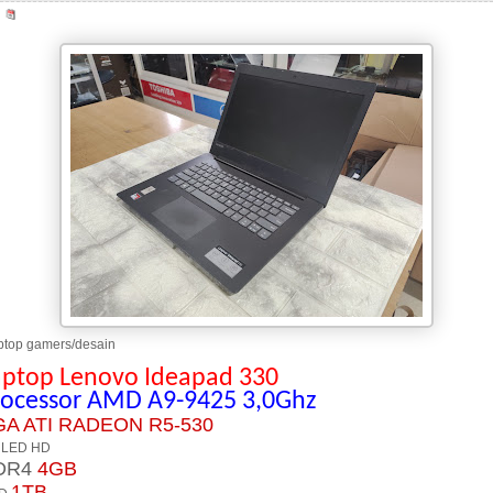
top gamers/desain
aptop Lenovo Ideapad 330
rocessor AMD A9-9425
3,0Ghz
GA ATI RADEON R5-530
 LED HD
DR4
4GB
1TB