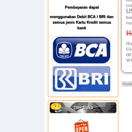
HD
DV
Pembayaran dapat
U
menggunakan Debit BCA / BRI dan
Bat
semua jenis Kartu Kredit semua
Fis
bank
H
Hu
03
08
W
Posti
Jam Buka