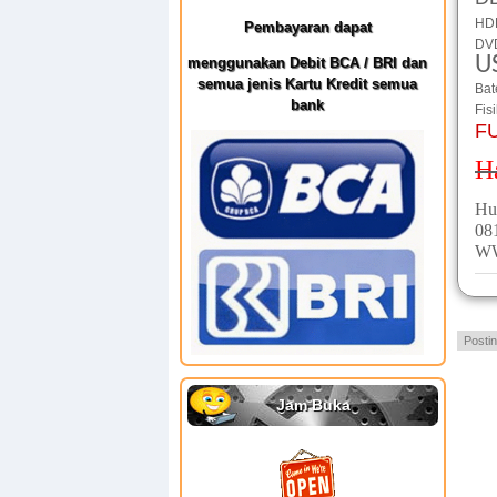
HD
Pembayaran dapat
DV
U
menggunakan Debit BCA / BRI dan
semua jenis Kartu Kredit semua
Bat
bank
Fis
FU
Ha
Hu
08
W
Posti
Jam Buka