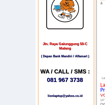
Jln. Raya Galunggung 50-C
Malang
( Depan Bank Mandiri / Alfamart )
WA / CALL / SMS :
081 967 3738
Lap
L
P
V
lionlaptop@yahoo.co.id
14"
D