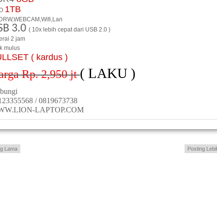
1TB
D
DRW,WEBCAM,Wifi,Lan
SB 3.0
( 10x lebih cepat dari USB 2.0 )
erai 2 jam
ik mulus
LLSET ( kardus )
( LAKU )
rga Rp. 2,950 jt
bungi
123355568 / 0819673738
WW.LION-LAPTOP.COM
ng Lama
Posting Lebi