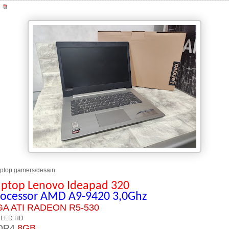
top gamers/desain
aptop Lenovo Ideapad 320
rocessor AMD A9-9420
3,0Ghz
GA ATI RADEON R5-530
 LED HD
DR4
8GB