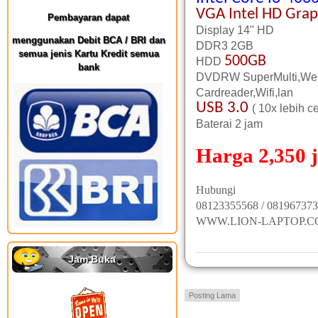
VGA
Intel HD Grap
Pembayaran dapat
Display 14" HD
menggunakan Debit BCA / BRI dan
DDR3 2GB
semua jenis Kartu Kredit semua
500GB
HDD
bank
DVDRW SuperMulti,W
Cardreader,Wifi,lan
USB 3.0
( 10x lebih c
Baterai 2 jam
Harga 2,350 j
Hubungi
08123355568 / 08196737
WWW.LION-LAPTOP.
Jam Buka
Posting Lama