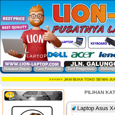
Halaman Depan
Cara Pembelian
Tarif Pengiriman
Hubungi
>>>>>> JAM BUKA TOKO SENIN-
PILIHAN KA
Showroom
Laptop Asus X4