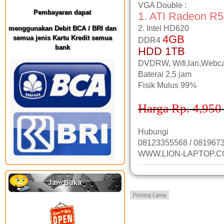
VGA Double :
Pembayaran dapat
1. ATI Radeon R
2. Intel HD620
menggunakan Debit BCA / BRI dan
4GB
semua jenis Kartu Kredit semua
DDR4
bank
HDD 1TB
DVDRW, Wifi,lan,Webc
Baterai 2,5 jam
Fisik Mulus 99%
Harga Rp. 4,950 
Hubungi
08123355568 / 081967
WWW.LION-LAPTOP.
Jam Buka
Posting Lama