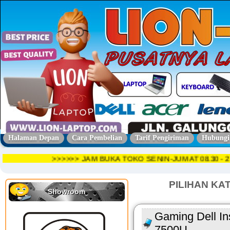
Halaman Depan
Cara Pembelian
Tarif Pengiriman
Hubungi
>>>>>> JAM BUKA TOKO SENIN-JUMAT 08.30 
PILIHAN KA
Showroom
Gaming Dell Ins
7500U